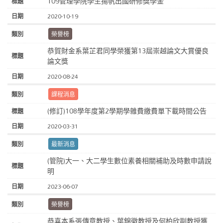
109管理學院學生揚帆出國研修獎學金
2020-10-19
榮譽榜
恭賀財金系葉芷君同學榮獲第13屆崇越論文大賞優良
論文獎
2020-08-24
課程消息
(修訂)108學年度第2學期學雜費繳費單下載時間公告
2020-03-31
最新消息
(管院)大一、大二學生數位素養相關補助及時數申請說
明
2023-06-07
榮譽榜
恭喜本系張傳章教授、葉錦徽教授及何柏欣副教授獲