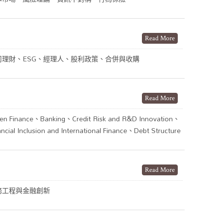
Read More
司理財、ESG、經理人、股利政策、合併與收購
Read More
en Finance、Banking、Credit Risk and R&D Innovation、
ancial Inclusion and International Finance、Debt Structure
Read More
務工程與金融創新