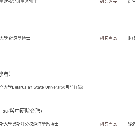
學財務金融學系博士
研究專長
衍
大學 經濟學博士
研究專長
財
(訪問學者）
Belarusian State University(目前任職)
 Hsu(與中研院合聘)
斯大學奧斯汀分校經濟學系博士
研究專長
經