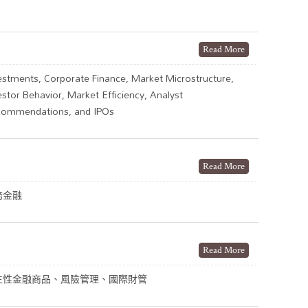
Read More
estments, Corporate Finance, Market Microstructure,
estor Behavior, Market Efficiency, Analyst
ommendations, and IPOs
Read More
務金融
Read More
生性金融商品、風險管理、國際財管