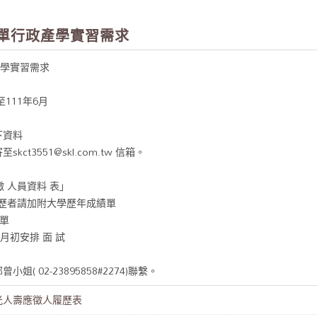
保單行政產學實習需求
產學實習需求
111年6月
下資料
寄至skct3551@skl.com.tw 信箱。
徵 人員資料 表」
學歷者請加附大學歷年成績單
績單
 月初安排 面 試
( 02-23895858#2274)聯繫。
光人壽應徵人履歷表