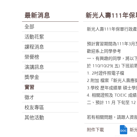
最新消息
新光人壽111年
全部
新光人壽111年保單行政
活動花絮
預計實習期間為111年3月至
課程消息
歡迎系上同學參考
榮譽榜
一、有興趣的同學，將以
於 110/10/29( 五) 下班前
演講訊息
1. 2吋證件照電子檔
獎學金
2.附加 檔案「新光人壽應
實習
3.學校 歷年成績單 碩士
4. 相關證照及 TOEIC 成
徵才
二、預計 11 月 下旬至 12
校友專區
其他活動
若有相關問題，請跟人資部曾小姐
附件下載
新