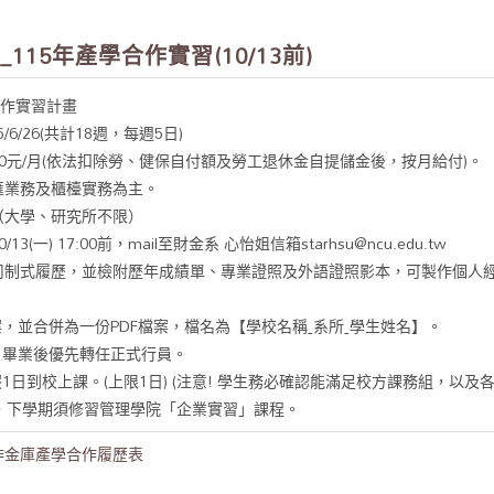
15年產學合作實習(10/13前)
合作實習計畫
5/6/26(共計18週，每週5日)
90元/月(依法扣除勞、健保自付額及勞工退休金自提儲金後，按月給付)。
匯業務及櫃檯實務為主。
（大學、研究所不限）
3(一) 17:00前，mail至財金系 心怡姐信箱starhsu@ncu.edu.tw
制式履歷，並檢附歷年成績單、專業證照及外語證照影本，可製作個人經歷及
案，並合併為一份PDF檔案，檔名為【學校名稱ˍ系所ˍ學生姓名】。
，畢業後優先轉任正式行員。
1日到校上課。(上限1日) (注意! 學生務必確認能滿足校方課務組，以及
者，下學期須修習管理學院「企業實習」課程。
作金庫產學合作履歷表