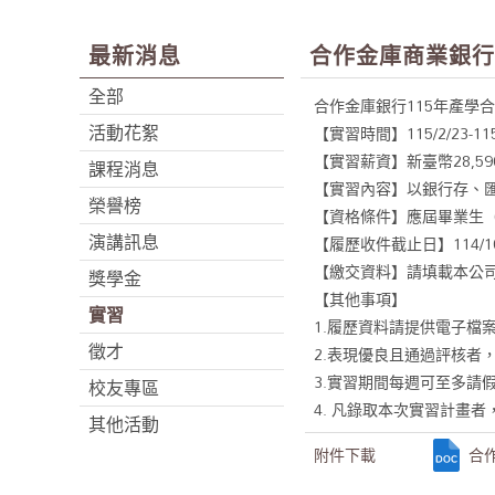
最新消息
合作金庫商業銀行_1
全部
合作金庫銀行115年產學
活動花絮
【實習時間】115/2/23-11
【實習薪資】新臺幣28,5
課程消息
【實習內容】以銀行存、
榮譽榜
【資格條件】應屆畢業生
演講訊息
【履歷收件截止日】114/10/1
【繳交資料】請填載本公司
獎學金
【其他事項】
實習
1.履歷資料請提供電子檔
徵才
2.表現優良且通過評核者
3.實習期間每週可至多請假
校友專區
4. 凡錄取本次實習計畫
其他活動
附件下載
合