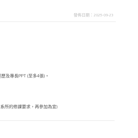
發佈日期：2025-09-23
專長PPT (至多4張)。
各系所的修課要求，再參加為宜)