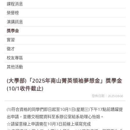
課程消息
榮譽榜
演講訊息
獎學金
實習
徵才
校友專區
其他活動
(大學部)「2025年南山菁英領袖夢想金」獎學金
(10/1收件截止)
發佈日期：2025-08-06
(1)符合資格的同學們即日起至10月1日(星期三)下午17點前踴躍提
出申請，並繳交相關資料至系辦公室給系助理心怡姐。
☆請留意線上申請需在10月3日前線上填寫完成