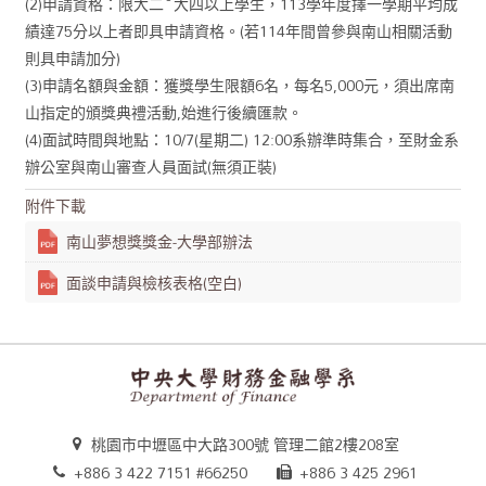
(2)申請資格：限大二~大四以上學生，113學年度擇一學期平均成
績達75分以上者即具申請資格。(若114年間曾參與南山相關活動
則具申請加分)
(3)申請名額與金額：獲獎學生限額6名，每名5,000元，須出席南
山指定的頒獎典禮活動,始進行後續匯款。
(4)面試時間與地點：10/7(星期二) 12:00系辦準時集合，至財金系
辦公室與南山審查人員面試(無須正裝)
附件下載
南山夢想獎獎金-大學部辦法
面談申請與檢核表格(空白)
桃園市中壢區中大路300號 管理二館2樓208室
+886 3 422 7151 #66250
+886 3 425 2961