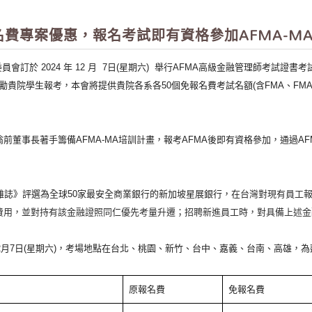
報名費專案優惠，報名考試即有資格參加AFMA-M
委員會訂於
2024
年
12
月
7
日
(
星期六
)
舉行
AFMA
高級金融管理師考試證書考
勵貴院學生報考，本會將提供貴院各系各
50
個免報名費考試名額
(
含
FMA
、
FMA
翁前董事長著手籌備
AFMA-MA
培訓計畫，報考
AFMA
後即有資格參加，通過
AF
雜誌》評選為全球
50
家最安全商業銀行的新加坡星展銀行，在
台灣對現有員工
費用，並對持有該金融證照同仁優先考量升遷；招聘新進員工時，對具備上述金
2
月
7
日
(
星期六
)
，考場地點在台北、桃園、新竹、台中、嘉義、台南、高雄，為
原報名費
免報名費