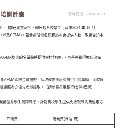
A培訓計畫
發佈日期：2024-10-21
試。目前已開放報名，即日起各校學生可報考
2024
年
12
月
+
以及
CFMA)
。若貴系所需名額超過本會提供人數，敬請告知本
MA-MA
培訓的名單將將提供金控與銀行，同學將獲得擔任儲備
報考
AFMA
國際金融證照，採取鼓勵態度並提供相關獎勵，同時設
融證照者亦優先考量錄取。（請參見星展銀行
(
台灣
)
官網）
鼓勵優秀學生踴躍報考，針對
貴校學生
提供
免收取報名費
優惠方
註冊費
講義費
(
含運 費
)