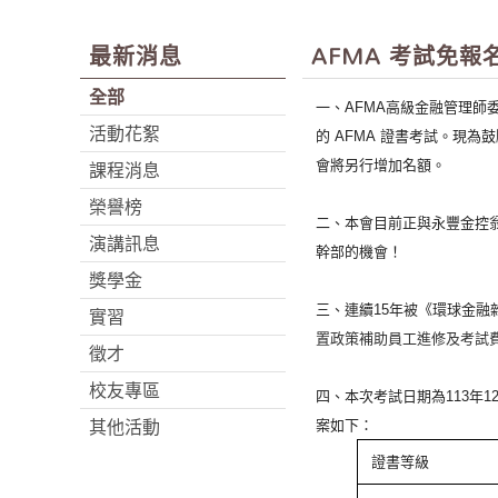
最新消息
AFMA 考試免
全部
一、
AFMA
高級金融管理師
活動花絮
的
AFMA
證書考試。現為鼓
課程消息
會將另行增加名額。
榮譽榜
二、本會目前正與永豐金控
演講訊息
幹部的機會！
獎學金
實習
三、連續
15
年被《環球金融
置政策補助員工進修及考試
徵才
校友專區
四、本次考試日期為
113
年
1
其他活動
案如下：
證書等級