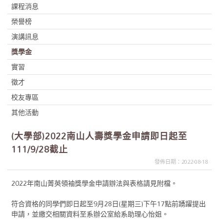
課程消息
榮譽榜
演講訊息
獎學金
實習
徵才
校友專區
其他活動
(大學部)2022南山人壽獎學金申請即日起至
111/9/28截止
發佈日期：2022-08-18
2022年南山菁英領袖獎學金申請辦法與表格請見附檔。
符合資格的同學們即日起至9月28日(星期三)下午17點前踴躍提出
申請，並繳交相關資料至系辦公室給系助理心怡姐。