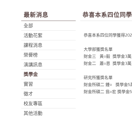
最新消息
恭喜本系四位同學
全部
活動花絮
恭喜本系四位同學獲得20
課程消息
大學部獲獎名單
榮譽榜
財金三 黃○毅 獎學金3萬
財金二 蕭○恩 獎學金3萬
演講訊息
獎學金
研究所獲獎名單
實習
財金所碩二 鍾○ 獎學金5
財金所碩二 翁○宏 獎學金
徵才
校友專區
其他活動