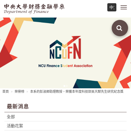
Toggl
navig
首頁
榮譽榜
本系的彭淑卿助理教授，榮獲本年度科技部吳大猷先生研究紀念獎
最新消息
全部
活動花絮