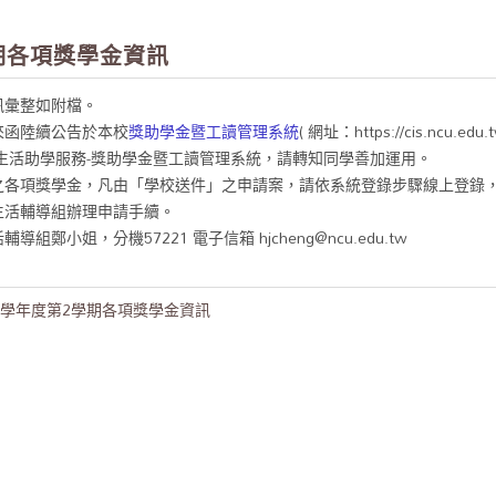
學期各項獎學金資訊
訊彙整如附檔。
來函陸續公告於本校
獎助學金暨工讀管理系統
( 網址：https://cis.ncu
服務-生活助學服務-獎助學金暨工讀管理系統，請轉知同學善加運用。
之各項獎學金，凡由「學校送件」之申請案，請依系統登錄步驟線上登錄
生活輔導組辦理申請手續。
鄭小姐，分機57221 電子信箱 hjcheng@ncu.edu.tw
09學年度第2學期各項獎學金資訊