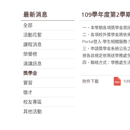
最新消息
109學年度第2
全部
一、本學期各項獎學金資
活動花絮
二、各項校外獎學金將依
Portal登入-學生相關
課程消息
三、申請獎學金系統公告
榮譽榜
按各該規定依限送學務處
四、聯絡方式：學務處生活輔導組
演講訊息
獎學金
附件下載
1
實習
徵才
校友專區
其他活動