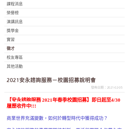
課程消息
榮譽榜
演講訊息
獎學金
實習
徵才
校友專區
其他活動
2021安永諮詢服務－校園招募說明會
發佈日期：2021-02-05
【安永諮詢服務
2021
年春季校園招募】即日起至
4/30
履歷收件中
!!!
商業世界充滿變數，如何於轉型時代中獲得成功？