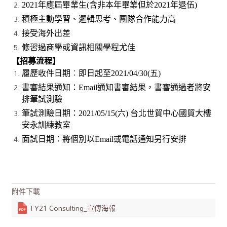
2021
年應屆畢業生
(
含非本年畢業但於
2021
年退伍
)
積極主動學習、邏輯思考、團隊合作能力高
接受海外出差
修習過商學或資訊相關學程尤佳
【招募流程】
履歷收件日期
：
即日起至
2021/04/30(
五
)
書審結果通知：
Email
通知書審結果，書審通過者將安
排筆試測驗
筆試測驗日期：
2021/05/15(
六
)
台北世貿中心國貿大樓
安永訓練教室
面試日期：將個別以
Email
或電話通知另行安排
附件下載
FY21 Consulting_宣傳海報