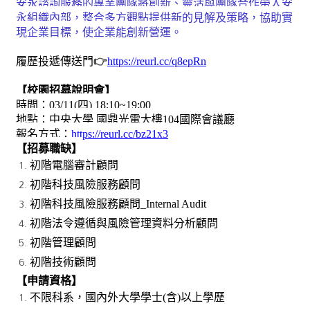
安永諮詢服務的專業團隊將創新、靈活與團隊合作帶入安
永組織內部，整合多方觀點提供新的見解及策略，協助實
現企業目標，使企業能創新營運。
履歷投遞傳送門
👉
https://reurl.cc/q8epRn
【校園招募說明會】
時間：
03/11(
四
) 18:10~19:00
地點：中央大學
國鼎光電大樓
104
國際會議廳
報名方式：
https://reurl.cc/bz21x3
【招募職缺】
初階電腦審計顧問
初階科技風險服務顧問
初階科技風險服務顧問
_Internal Audit
初階法令遵循與風險管理資料分析顧問
初階管理顧問
初階技術顧問
【申請資格】
不限科系，國內外大學學士
(
含
)
以上學歷